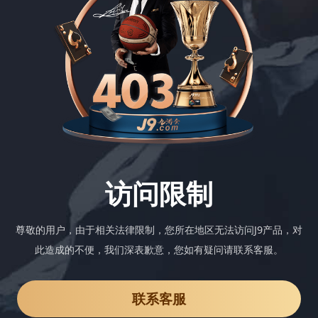
访问限制
尊敬的用户，由于相关法律限制，您所在地区无法访问J9产品，对
此造成的不便，我们深表歉意，您如有疑问请联系客服。
联系客服