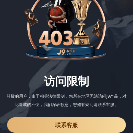
访问限制
尊敬的用户，由于相关法律限制，您所在地区无法访问J9产品，对
此造成的不便，我们深表歉意，您如有疑问请联系客服。
联系客服